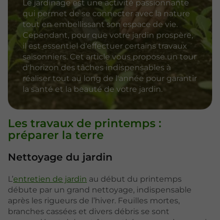
Le jardinage est une activité passionnante
qui permet de se connecter avec la nature
tout en embellissant son espace de vie.
Cependant, pour que votre jardin prospère,
il est essentiel d'effectuer certains travaux
saisonniers. Cet article vous propose un tour
d'horizon des tâches indispensables à
réaliser tout au long de l'année pour garantir
la santé et la beauté de votre jardin.
Les travaux de printemps :
préparer la terre
Nettoyage du jardin
L’
entretien de jardin
au début du printemps
débute par un grand nettoyage, indispensable
après les rigueurs de l’hiver. Feuilles mortes,
branches cassées et divers débris se sont