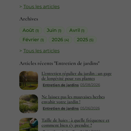
Tous les articles
Archives
Août
Juin
Avril
(1)
(1)
(1)
Février
2026
2025
(1)
(4)
(5)
Tous les articles
Articles récents "Entretien de jardins"
L’entretien régulier du jardin : un gage
de longévité pour vos plantes
05/08/2026
Entretien de jardins
Ne laissez pas les mauvaises herbes
envahir votre jardin !
05/06/2026
Entretien de jardins
Taille de haies : à quelle fréquence et
comment bien s’y prendre ?